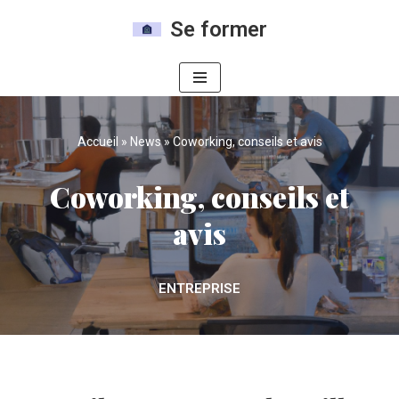
Se former
Aller
au
contenu
Accueil
»
News
»
Coworking, conseils et avis
Coworking, conseils et
avis
ENTREPRISE